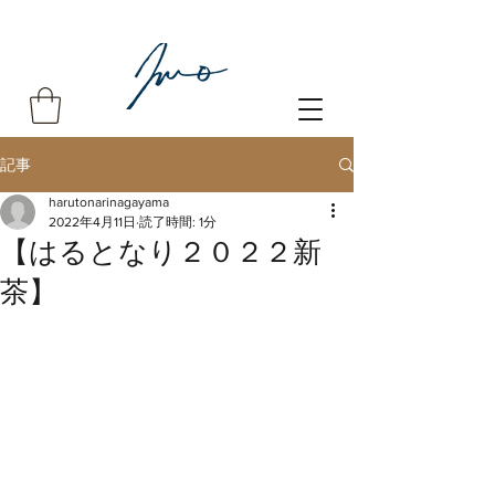
記事
harutonarinagayama
2022年4月11日
読了時間: 1分
【はるとなり２０２２新
茶】