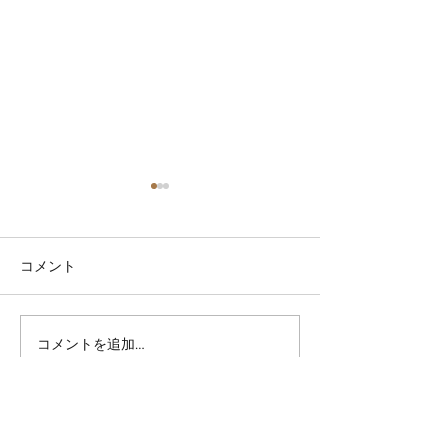
コメント
【被覆作業】
コメントを追加…
【一番茶はじまりまし
た】
はるとなり｜鹿児島の茶農家から直接お届けする