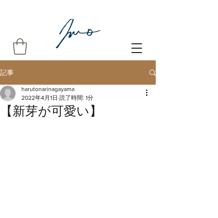
記事
harutonarinagayama
2022年4月1日
読了時間: 1分
【新芽が可愛い】