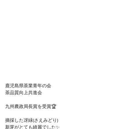
鹿児島県茶業青年の会　
茶品質向上共進会
九州農政局長賞を受賞🏆
摘採した冴緑(さえみどり)
新芽がとても綺麗でした✨