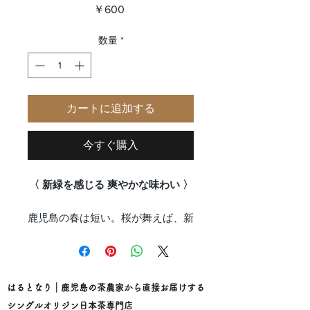
価
￥600
格
数量
*
カートに追加する
今すぐ購入
〈 新緑を感じる 爽やかな味わい 〉
鹿児島の春は短い。桜が舞えば、新
緑の頃はもう近い。
そんな季節に「明緑」が飲みたくな
る。
暑さにやられた子どもたちが、冷茶
はるとなり｜鹿児島の茶農家から直接お届けする
でぐいぐい飲んでくれる。
シングルオリジン日本茶専門店