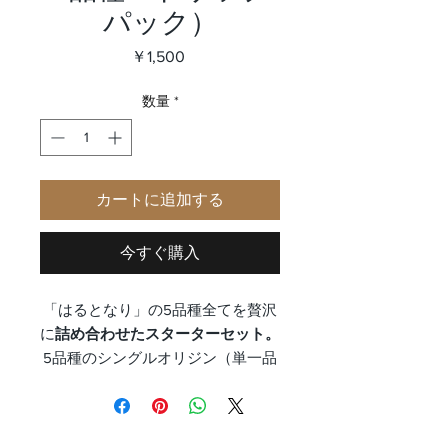
パック）
価
￥1,500
格
数量
*
カートに追加する
今すぐ購入
「はるとなり」の5品種全てを贅沢
に
詰め合わせたスターターセット。
5品種のシングルオリジン（単一品
種）のお茶の飲み比べができます。
本商品は急須がない方でも気軽に楽
しめるドリップパック付きです。